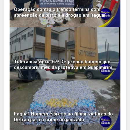
Operação contra o tráfico termina com
apreensão de pistola e drogas em Itaguaí
Tolerância Zero: 67ª DP prende homem que
descumpriu medida protetiva em Guapimirim
Itaguaí: Homem é preso ao filmar viaturas do
Detran para o crime organizado