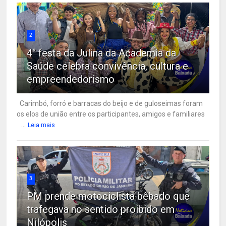
2
4° festa da Julina da Academia da
Saúde celebra convivência, cultura e
empreendedorismo
Carimbó, forró e barracas do beijo e de guloseimas foram
os elos de união entre os participantes, amigos e familiares
...
Leia mais
3
PM prende motociclista bêbado que
trafegava no sentido proibido em
Nilópolis