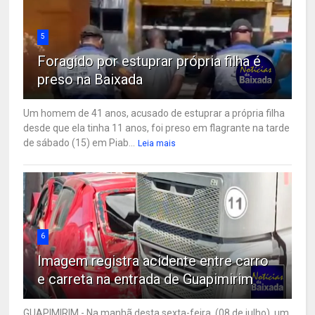
5
Foragido por estuprar própria filha é
preso na Baixada
Um homem de 41 anos, acusado de estuprar a própria filha
desde que ela tinha 11 anos, foi preso em flagrante na tarde
de sábado (15) em Piab...
Leia mais
6
Imagem registra acidente entre carro
e carreta na entrada de Guapimirim
GUAPIMIRIM - Na manhã desta sexta-feira, (08 de julho), um