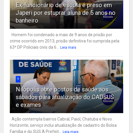
Ex-funcionário de escola é preso em
Japeri por estuprar aluna de 5 anos no
banheiro
Homem foi condenado a mais de 9 anos de prisão por
crime ocorrido em 2013; prisão definitiva foi cumprida pela
63ª DP Policiais civis da 6...
Leia mais
9
Nilópolis abre postos de saúde aos
sábados para atualização do CADSUS
e exames
Ação contempla bairros Cabral, Paiol, Chatuba e Novo
Horizonte; serviço inclui atualização de cadastro do Bolsa
Família e do SUS A Prefeit...
Leia mais