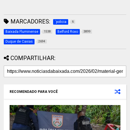
MARCADORES:
´policia
6
Baixada Fluminense
Belford Roxo
1538
3899
Duque de Caxias
2694
COMPARTILHAR:
RECOMENDADO PARA VOCÊ