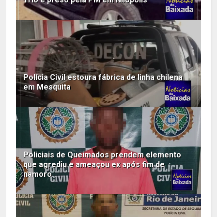
Polícia Civil estoura fábrica de linha chilena
em Mesquita
Policiais de Queimados prendem elemento
que agrediu e ameaçou ex após fim de
namoro