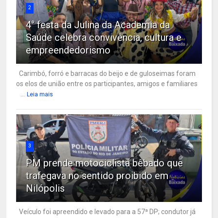
2
4° festa da Julina da Academia da
Saúde celebra convivência, cultura e
empreendedorismo
Carimbó, forró e barracas do beijo e de guloseimas foram
os elos de união entre os participantes, amigos e familiares
...
Leia mais
3
PM prende motociclista bêbado que
trafegava no sentido proibido em
Nilópolis
Veículo foi apreendido e levado para a 57ª DP; condutor já