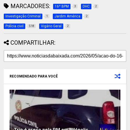
MARCADORES:
16º BPM
DHC
3
2
Investigação Criminal
Jardim América
1
2
Polícia civil
Vigário Geral
518
2
COMPARTILHAR:
RECOMENDADO PARA VOCÊ
Trio é preso pela PM em Nilópolis