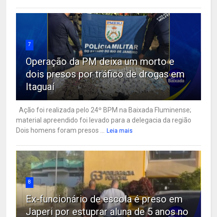
7
Operação da PM deixa um morto e
dois presos por tráfico de drogas em
Itaguaí
Ação foi realizada pelo 24º BPM na Baixada Fluminense;
material apreendido foi levado para a delegacia da região
Dois homens foram presos ...
Leia mais
8
Ex-funcionário de escola é preso em
Japeri por estuprar aluna de 5 anos no