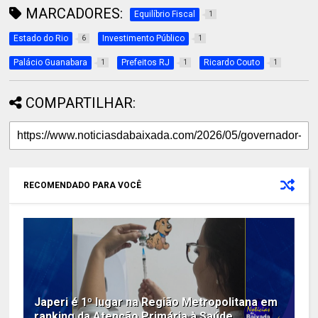
MARCADORES:
Equilíbrio Fiscal
1
Estado do Rio
Investimento Público
6
1
Palácio Guanabara
Prefeitos RJ
Ricardo Couto
1
1
1
COMPARTILHAR:
RECOMENDADO PARA VOCÊ
Japeri é 1º lugar na Região Metropolitana em
ranking da Atenção Primária à Saúde