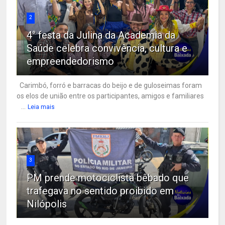
2
4° festa da Julina da Academia da
Saúde celebra convivência, cultura e
empreendedorismo
Carimbó, forró e barracas do beijo e de guloseimas foram
os elos de união entre os participantes, amigos e familiares
...
Leia mais
3
PM prende motociclista bêbado que
trafegava no sentido proibido em
Nilópolis