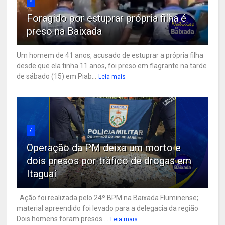
6
Foragido por estuprar própria filha é
preso na Baixada
Um homem de 41 anos, acusado de estuprar a própria filha
desde que ela tinha 11 anos, foi preso em flagrante na tarde
de sábado (15) em Piab...
Leia mais
7
Operação da PM deixa um morto e
dois presos por tráfico de drogas em
Itaguaí
Ação foi realizada pelo 24º BPM na Baixada Fluminense;
material apreendido foi levado para a delegacia da região
Dois homens foram presos ...
Leia mais