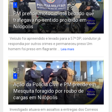
3
PM prende motociclista bêbado que
trafegava no sentido proibido em
Nilópolis
Veículo foi apreendido e levado para a 57ª DP; condutor já
respondia por outros crimes e permaneceu preso Um
homem foi preso em flagrante ...
Leia mais
4
Ação da Polícia Civil e PM prende em
Mesquita foragido por roubo de
cargas em Nilópolis
Investigado atuava em assaltos a entregas dos Correios