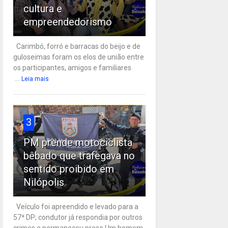
cultura e
empreendedorismo
Carimbó, forró e barracas do beijo e de
guloseimas foram os elos de união entre
os participantes, amigos e familiares
...
Leia mais
3
PM prende motociclista
bêbado que trafegava no
sentido proibido em
Nilópolis
Veículo foi apreendido e levado para a
57ª DP; condutor já respondia por outros