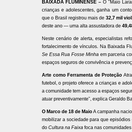
BAIXADA FLUMINENSE –
O "Maio Laran
crianças e adolescentes, ganha um cont
que o Brasil registrou mais de
32,7 mil vi
deste ano — uma alta assustadora de
49,
Neste cenário de alerta, especialistas r
fortalecimento de vínculos. Na Baixada F
Se Essa Rua Fosse Minha
em parceria com
espaços seguros de convivência e prevenç
Arte como Ferramenta de Proteção
Atra
futebol, o projeto oferece a crianças e a
a comunidade tem acesso a espaços seguros,
atuar preventivamente", explica Geraldo Ba
O Marco de 18 de Maio
A campanha nacion
mobilizar a sociedade para que episódios 
do
Cultura na Faixa
foca nas comunidades s