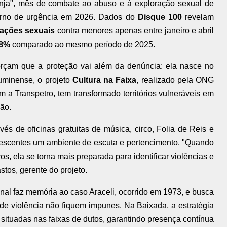
ja", mês de combate ao abuso e à exploração sexual de
orno de urgência em 2026. Dados do
Disque 100
revelam
olações sexuais
contra menores apenas entre janeiro e abril
48%
comparado ao mesmo período de 2025.
eforçam que a proteção vai além da denúncia: ela nasce no
luminense, o projeto
Cultura na Faixa
, realizado pela ONG
 a Transpetro, tem transformado territórios vulneráveis em
ão.
vés de oficinas gratuitas de música, circo, Folia de Reis e
dolescentes um ambiente de escuta e pertencimento. "Quando
 ela se torna mais preparada para identificar violências e
stos, gerente do projeto.
al faz memória ao caso Araceli, ocorrido em 1973, e busca
de violência não fiquem impunes. Na Baixada, a estratégia
ituadas nas faixas de dutos, garantindo presença contínua