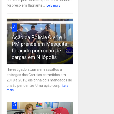
crimes e permaneceu preso Um homem
foi preso em flagrante ...
Leia mais
4
Ação da Polícia Civil e
PM prende em Mesquita
foragido por roubo de
cargas em Nilópolis
Investigado atuava em assaltos a
entregas dos Correios cometidos em
2018 e 2019; ele tinha dois mandados de
prisão pendentes Uma ação conj...
Leia
mais
5