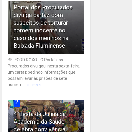
Portal dos Procurados
divulga cartaz com
suspeitos de torturar
homem inocente no
caso dos meninos na
Baixada Fluminense
BELFORD ROXO - O Portal dos
Procurados divulgou, nesta sexta-feira,
um cartaz pedindo informações que
possam levar às prisões de sete
homen...
Leia mais
2
4° festa da Julina da
Academia da Saúde
celebra convivência,