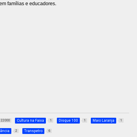
vem famílias e educadores.
Cultura na Faixa
Disque 100
Maio Laranja
22000
1
1
1
fância
Transpetro
2
6