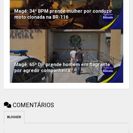
Magé: 34º BPM prende mulher por conduzir
moto clonada na BR-116
Magé: 65ª DP prende homem em flagrante
por agredir companheira
COMENTÁRIOS
BLOGGER