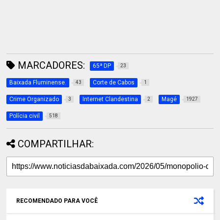
MARCADORES:
65ª DP
23
Baixada Fluminense.
Corte de Cabos
43
1
Crime Organizado
Internet Clandestina
Magé
3
2
1927
Polícia civil
518
COMPARTILHAR:
RECOMENDADO PARA VOCÊ