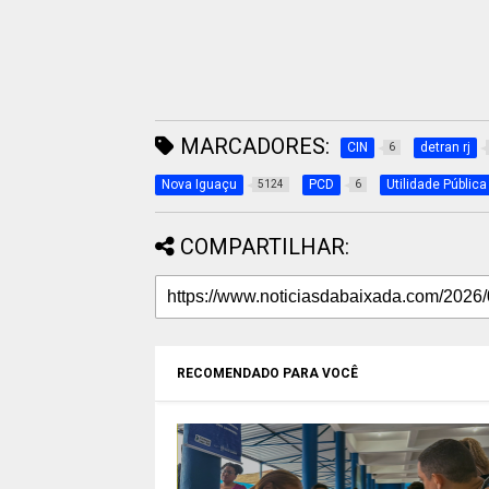
MARCADORES:
CIN
detran rj
6
Nova Iguaçu
PCD
Utilidade Pública
5124
6
COMPARTILHAR:
RECOMENDADO PARA VOCÊ