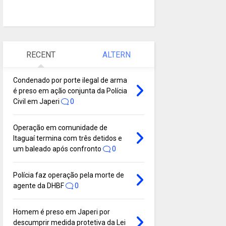
RECENT
ALTERN
Condenado por porte ilegal de arma
é preso em ação conjunta da Polícia
Civil em Japeri
0
Operação em comunidade de
Itaguaí termina com três detidos e
um baleado após confronto
0
Polícia faz operação pela morte de
agente da DHBF
0
Homem é preso em Japeri por
descumprir medida protetiva da Lei