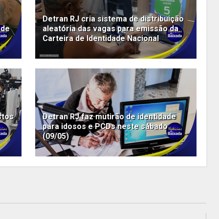
Detran RJ cria sistema de distribuição
 de
aleatória das vagas para emissão da
Carteira de Identidade Nacional
stos
Detran RJ faz mutirão de identidade
para idosos e PCDs neste sábado
(09/05)