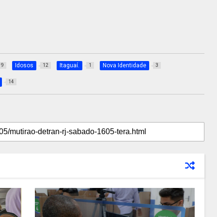
Idosos
Itaguaí.
Nova Identidade
9
12
1
3
14