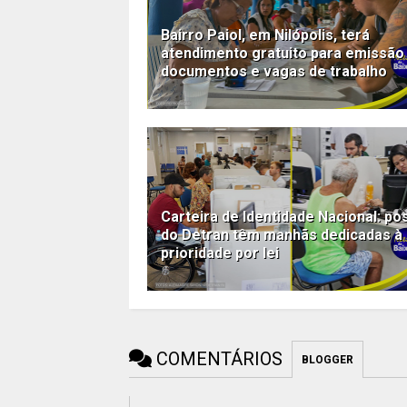
Bairro Paiol, em Nilópolis, terá
atendimento gratuito para emissão
documentos e vagas de trabalho
Carteira de Identidade Nacional: po
do Detran têm manhãs dedicadas à
prioridade por lei
COMENTÁRIOS
BLOGGER