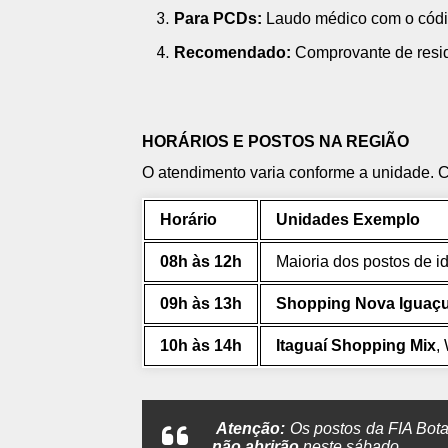
Para PCDs:
Laudo médico com o código
Recomendado:
Comprovante de resid
HORÁRIOS E POSTOS NA REGIÃO
O atendimento varia conforme a unidade. Co
Horário
Unidades Exemplo
08h às 12h
Maioria dos postos de id
09h às 13h
Shopping Nova Iguaç
10h às 14h
Itaguaí Shopping Mix
,
Atenção:
Os postos da FIA Bota
não abrirão
neste sábado.