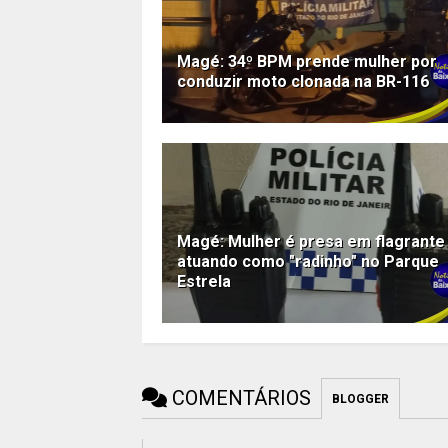
Magé: 34º BPM prende mulher por
conduzir moto clonada na BR-116
Magé: Mulher é presa em flagrante
atuando como "radinho" no Parque
Estrela
COMENTÁRIOS
BLOGGER