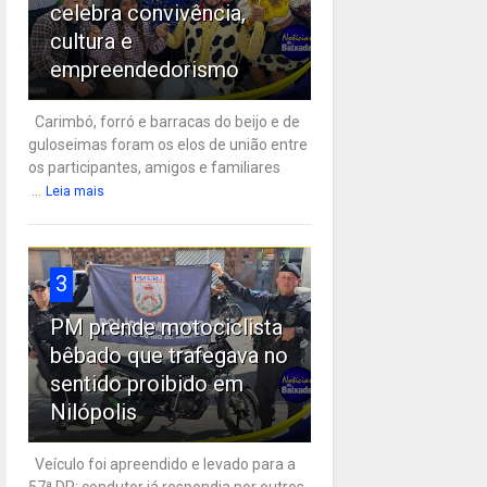
celebra convivência,
cultura e
empreendedorismo
Carimbó, forró e barracas do beijo e de
guloseimas foram os elos de união entre
os participantes, amigos e familiares
...
Leia mais
3
PM prende motociclista
bêbado que trafegava no
sentido proibido em
Nilópolis
Veículo foi apreendido e levado para a