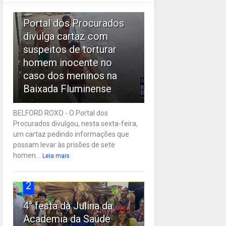
1
Portal dos Procurados
divulga cartaz com
suspeitos de torturar
homem inocente no
caso dos meninos na
Baixada Fluminense
BELFORD ROXO - O Portal dos
Procurados divulgou, nesta sexta-feira,
um cartaz pedindo informações que
possam levar às prisões de sete
homen...
Leia mais
2
4° festa da Julina da
Academia da Saúde