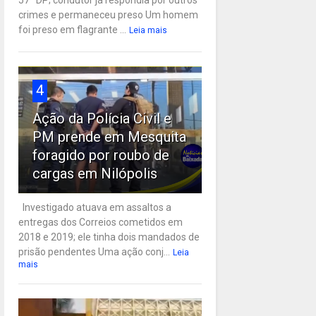
57ª DP; condutor já respondia por outros
crimes e permaneceu preso Um homem
foi preso em flagrante ...
Leia mais
4
Ação da Polícia Civil e
PM prende em Mesquita
foragido por roubo de
cargas em Nilópolis
Investigado atuava em assaltos a
entregas dos Correios cometidos em
2018 e 2019; ele tinha dois mandados de
prisão pendentes Uma ação conj...
Leia
mais