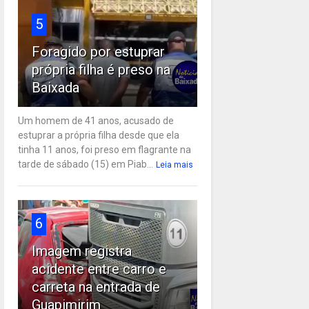
5
Foragido por estuprar
própria filha é preso na
Baixada
Um homem de 41 anos, acusado de
estuprar a própria filha desde que ela
tinha 11 anos, foi preso em flagrante na
tarde de sábado (15) em Piab...
Leia mais
6
Imagem registra
acidente entre carro e
carreta na entrada de
Guapimirim