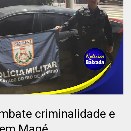
ombate criminalidade e
o em Magé