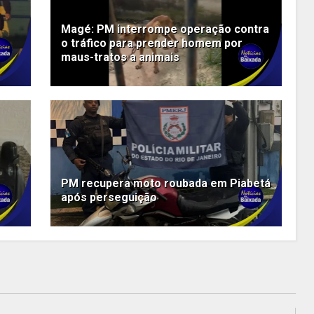
Magé: PM interrompe operação contra
o tráfico para prender homem por
maus-tratos a animais
PM recupera moto roubada em Piabetá
após perseguição