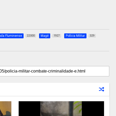
ada Fluminense
Magé
Polícia Militar
22000
1927
329