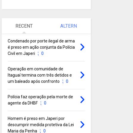
RECENT
ALTERN
Condenado por porte ilegal de arma
é preso em ação conjunta da Polícia
Civil em Japeri
0
Operação em comunidade de
Itaguaí termina com três detidos e
um baleado após confronto
0
Polícia faz operação pela morte de
agente da DHBF
0
Homem é preso em Japeri por
descumprir medida protetiva da Lei
Maria da Penha
0