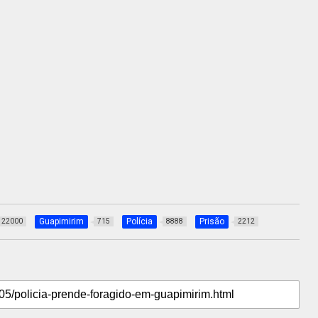
Guapimirim
Polícia
Prisão
22000
715
8888
2212