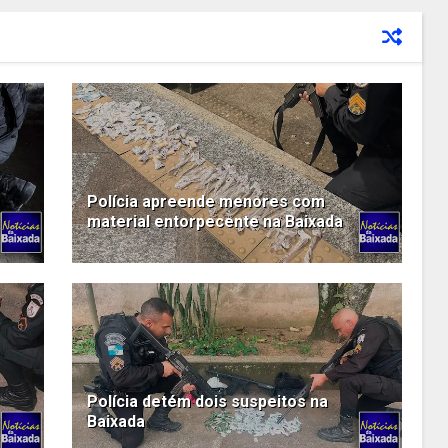
Polícia apreende menores com
material entorpecente na Baixada
Polícia detém dois suspeitos na
Baixada