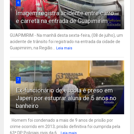
6
Imagem registra acidente entre carro
e carreta na entrada de Guapimirim
GUAPIMIRIM - Na manhã desta sexta-feira, (08 de julho), um
acidente de trânsito foi registrado na entrada da cidade de
Guapimirim, na Região...
Leia mais
7
Ex-funcionário de escola é preso em
Japeri por estuprar aluna de 5 anos no
banheiro
Homem foi condenado a mais de 9 anos de prisão por
crime ocorrido em 2013; prisão definitiva foi cumprida pela
63ª DP Policiais civis da 6...
Leia mais