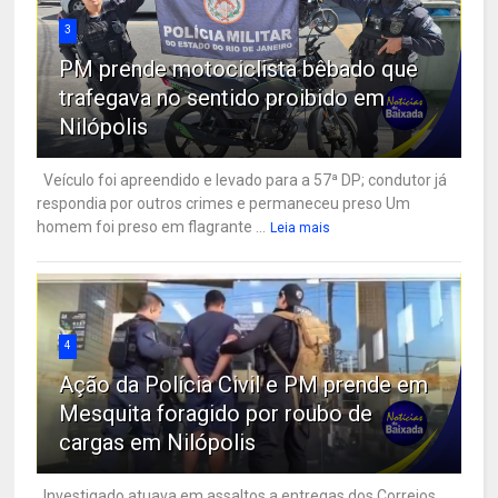
3
PM prende motociclista bêbado que
trafegava no sentido proibido em
Nilópolis
Veículo foi apreendido e levado para a 57ª DP; condutor já
respondia por outros crimes e permaneceu preso Um
homem foi preso em flagrante ...
Leia mais
4
Ação da Polícia Civil e PM prende em
Mesquita foragido por roubo de
cargas em Nilópolis
Investigado atuava em assaltos a entregas dos Correios