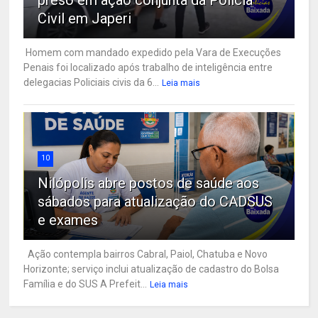
preso em ação conjunta da Polícia
Civil em Japeri
Homem com mandado expedido pela Vara de Execuções
Penais foi localizado após trabalho de inteligência entre
delegacias Policiais civis da 6...
Leia mais
10
Nilópolis abre postos de saúde aos
sábados para atualização do CADSUS
e exames
Ação contempla bairros Cabral, Paiol, Chatuba e Novo
Horizonte; serviço inclui atualização de cadastro do Bolsa
Família e do SUS A Prefeit...
Leia mais