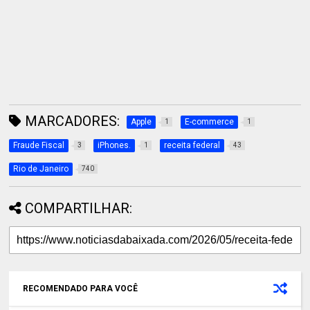
MARCADORES:
Apple
E-commerce
1
1
Fraude Fiscal
iPhones.
receita federal
3
1
43
Rio de Janeiro
740
COMPARTILHAR:
RECOMENDADO PARA VOCÊ