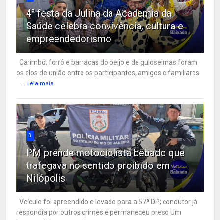
4° festa da Julina da Academia da
Saúde celebra convivência, cultura e
empreendedorismo
Carimbó, forró e barracas do beijo e de guloseimas foram
os elos de união entre os participantes, amigos e familiares
...
Leia mais
3
PM prende motociclista bêbado que
trafegava no sentido proibido em
Nilópolis
Veículo foi apreendido e levado para a 57ª DP; condutor já
respondia por outros crimes e permaneceu preso Um