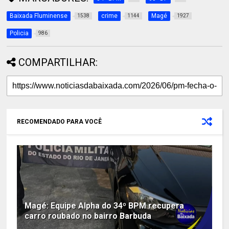
Baixada Fluminense
crime
Magé
1538
1144
1927
Policia
986
COMPARTILHAR:
RECOMENDADO PARA VOCÊ
Magé: Equipe Alpha do 34º BPM recupera
carro roubado no bairro Barbuda