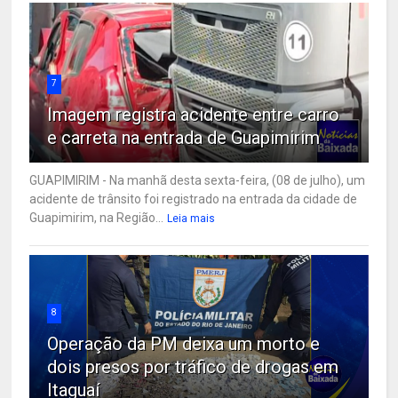
7
Imagem registra acidente entre carro
e carreta na entrada de Guapimirim
GUAPIMIRIM - Na manhã desta sexta-feira, (08 de julho), um
acidente de trânsito foi registrado na entrada da cidade de
Guapimirim, na Região...
Leia mais
8
Operação da PM deixa um morto e
dois presos por tráfico de drogas em
Itaguaí