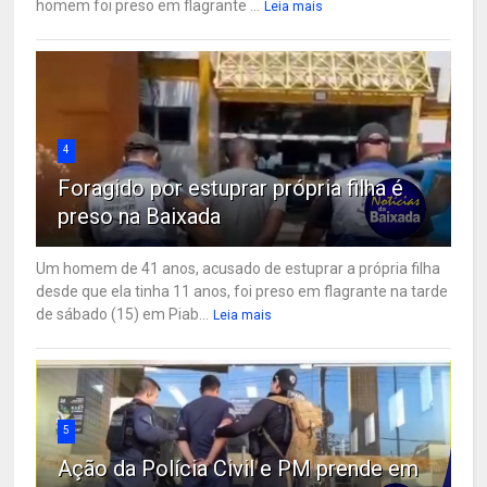
homem foi preso em flagrante ...
Leia mais
4
Foragido por estuprar própria filha é
preso na Baixada
Um homem de 41 anos, acusado de estuprar a própria filha
desde que ela tinha 11 anos, foi preso em flagrante na tarde
de sábado (15) em Piab...
Leia mais
5
Ação da Polícia Civil e PM prende em