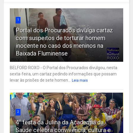
1
Portal dos Procurados divulga cartaz
com suspeitos de torturar homem
inocente no caso dos meninos na
Baixada Fluminense
BELFORD ROXO - O Portal dos Procurados divulgou, nesta
sexta-feira, um cartaz pedindo informações que possam
levar às prisões de sete homen...
Leia mais
2
4° festa da Julina da Academia da
Saúde celebra convivência, cultura e