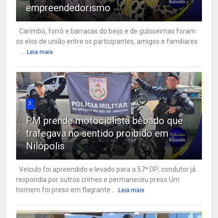
empreendedorismo
Carimbó, forró e barracas do beijo e de guloseimas foram
os elos de união entre os participantes, amigos e familiares
...
Leia mais
3
PM prende motociclista bêbado que
trafegava no sentido proibido em
Nilópolis
Veículo foi apreendido e levado para a 57ª DP; condutor já
respondia por outros crimes e permaneceu preso Um
homem foi preso em flagrante ...
Leia mais