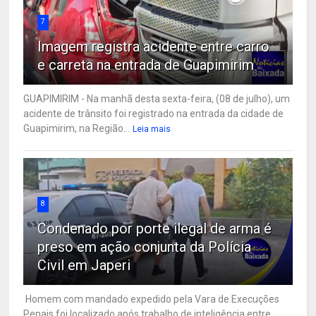
7
Imagem registra acidente entre carro
e carreta na entrada de Guapimirim
GUAPIMIRIM - Na manhã desta sexta-feira, (08 de julho), um
acidente de trânsito foi registrado na entrada da cidade de
Guapimirim, na Região...
Leia mais
8
Condenado por porte ilegal de arma é
preso em ação conjunta da Polícia
Civil em Japeri
Homem com mandado expedido pela Vara de Execuções
Penais foi localizado após trabalho de inteligência entre