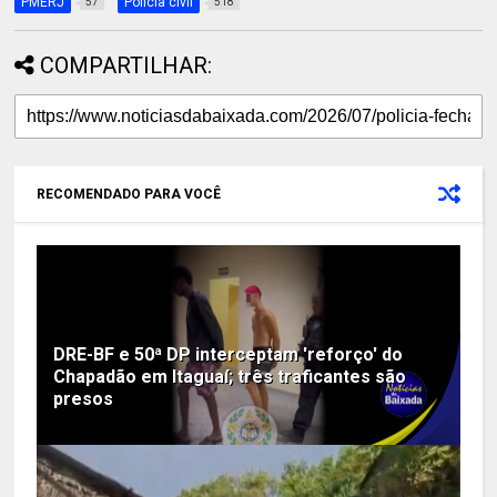
PMERJ
Polícia civil
57
518
COMPARTILHAR:
RECOMENDADO PARA VOCÊ
DRE-BF e 50ª DP interceptam 'reforço' do
Chapadão em Itaguaí; três traficantes são
presos