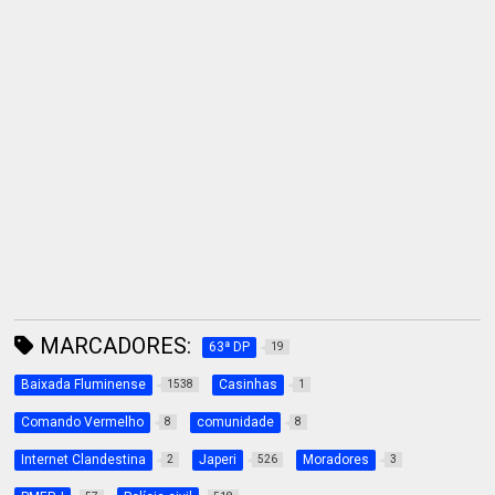
MARCADORES:
63ª DP
19
Baixada Fluminense
Casinhas
1538
1
Comando Vermelho
comunidade
8
8
Internet Clandestina
Japeri
Moradores
2
526
3