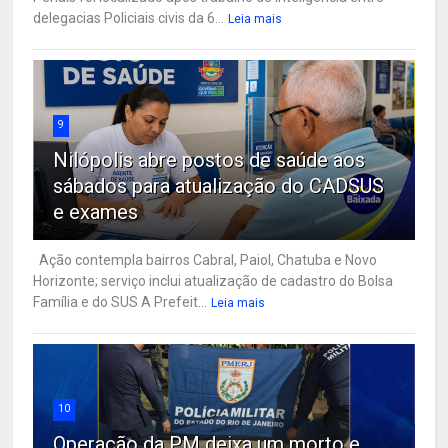
delegacias Policiais civis da 6...
Leia mais
9
Nilópolis abre postos de saúde aos
sábados para atualização do CADSUS
e exames
Ação contempla bairros Cabral, Paiol, Chatuba e Novo
Horizonte; serviço inclui atualização de cadastro do Bolsa
Família e do SUS A Prefeit...
Leia mais
10
Operação da PM deixa um morto e