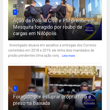
4
Ação da Polícia Civil e PM prende em
Mesquita foragido por roubo de
cargas em Nilópolis
Investigado atuava em assaltos a entregas dos Correios
cometidos em 2018 e 2019; ele tinha dois mandados de
prisão pendentes Uma ação conj...
Leia mais
5
Foragido por estuprar própria filha é
preso na Baixada