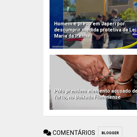
Homem é preso em Japeri por
descumprir medida protetiva da Lei
Maria da Penha
PMs prendem elemento acusado d
furto, na Baixada Fluminense
COMENTÁRIOS
BLOGGER