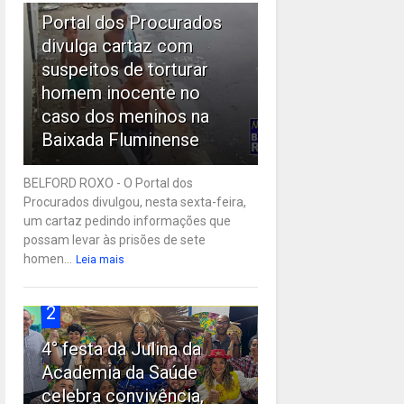
Portal dos Procurados
divulga cartaz com
suspeitos de torturar
homem inocente no
caso dos meninos na
Baixada Fluminense
BELFORD ROXO - O Portal dos
Procurados divulgou, nesta sexta-feira,
um cartaz pedindo informações que
possam levar às prisões de sete
homen...
Leia mais
2
4° festa da Julina da
Academia da Saúde
celebra convivência,