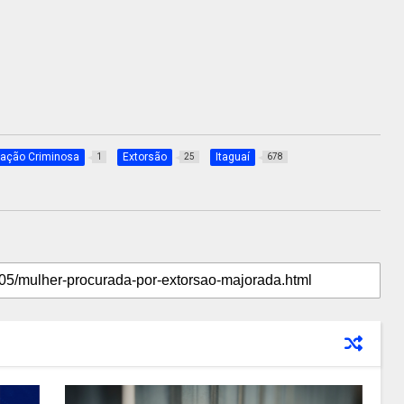
ação Criminosa
Extorsão
Itaguaí
1
25
678