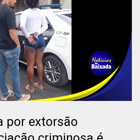
a por extorsão
ciação criminosa é