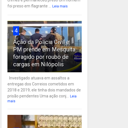
crimes e permaneceu preso Um homem
foi preso em flagrante ...
Leia mais
4
Ação da Polícia Civil e
PM prende em Mesquita
foragido por roubo de
cargas em Nilópolis
Investigado atuava em assaltos a
entregas dos Correios cometidos em
2018 e 2019; ele tinha dois mandados de
prisão pendentes Uma ação conj...
Leia
mais