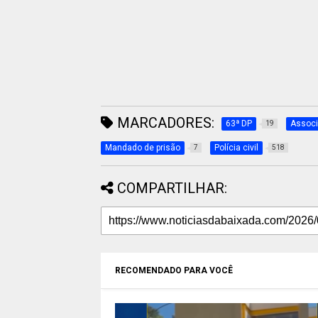
MARCADORES:
63ª DP
Associ
19
Mandado de prisão
Polícia civil
7
518
COMPARTILHAR:
RECOMENDADO PARA VOCÊ