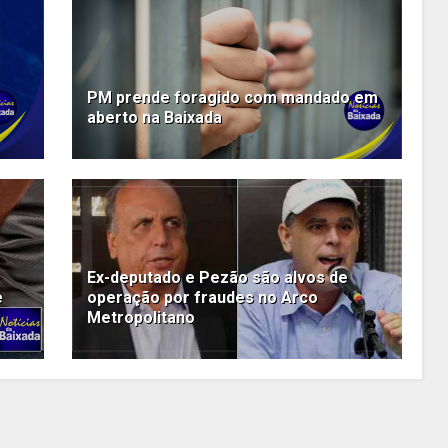
PM prende foragido com mandado em
aberto na Baixada
Ex-deputado e Pezão são alvos de
e
operação por fraudes no Arco
Metropolitano