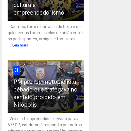
cultura e
empreendedorismo
Carimbó, forró e barracas do beijo e de
guloseimas foram os elos de união entre
os participantes, amigos e familiares
...
Leia mais
3
PM prende motociclista
bêbado que trafegava no
sentido proibido em
Nilópolis
Veículo foi apreendido e levado para a
57ª DP; condutor já respondia por outros