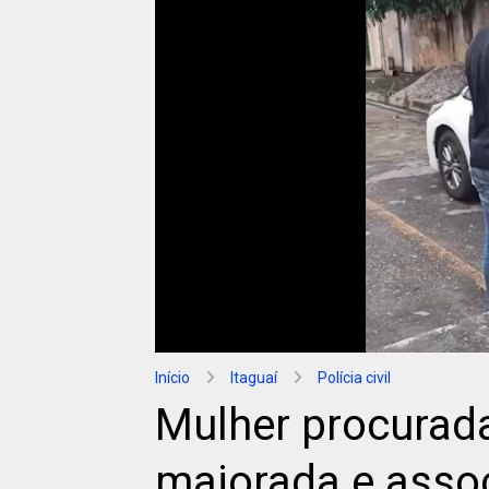
Início
Itaguaí
Polícia civil
Mulher procurad
majorada e asso