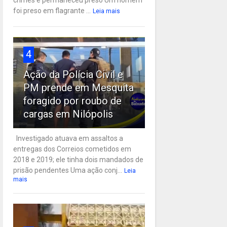
crimes e permaneceu preso Um homem
foi preso em flagrante ...
Leia mais
4
Ação da Polícia Civil e
PM prende em Mesquita
foragido por roubo de
cargas em Nilópolis
Investigado atuava em assaltos a
entregas dos Correios cometidos em
2018 e 2019; ele tinha dois mandados de
prisão pendentes Uma ação conj...
Leia
mais