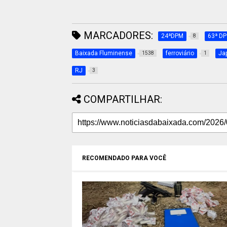
MARCADORES:
24ªDPM
63ª DP
8
Baixada Fluminense
ferroviário
Jap
1538
1
RJ
3
COMPARTILHAR:
RECOMENDADO PARA VOCÊ