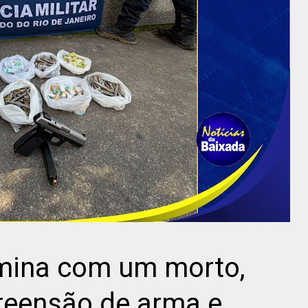
rmina com um morto,
reensão de arma e