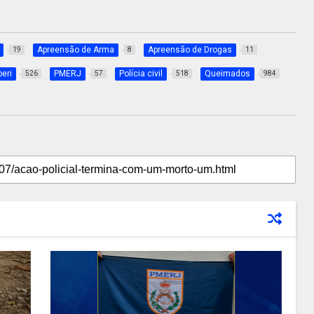
Apreensão de Arma
Apreensão de Drogas
19
8
11
eri
PMERJ
Polícia civil
Queimados
526
57
518
984