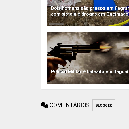
Dois homens são presos em flagra
com pistola e drogas em Queimado
Policial Militar é baleado em Itaguaí
COMENTÁRIOS
BLOGGER