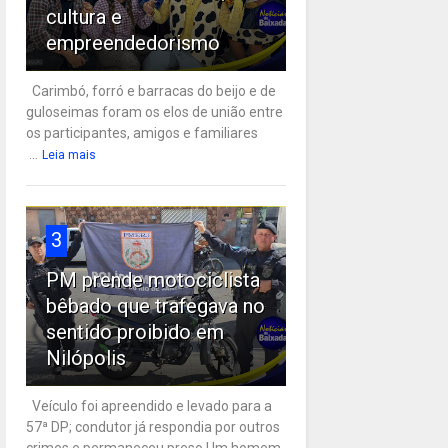
cultura e
empreendedorismo
Carimbó, forró e barracas do beijo e de
guloseimas foram os elos de união entre
os participantes, amigos e familiares
...
Leia mais
3
PM prende motociclista
bêbado que trafegava no
sentido proibido em
Nilópolis
Veículo foi apreendido e levado para a
57ª DP; condutor já respondia por outros