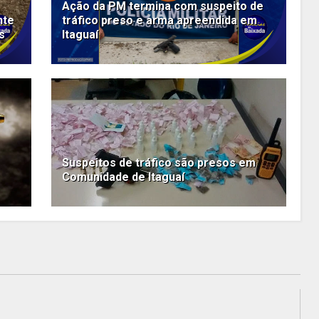
Ação da PM termina com suspeito de
nte
tráfico preso e arma apreendida em
s
Itaguaí
Suspeitos de tráfico são presos em
Comunidade de Itaguaí