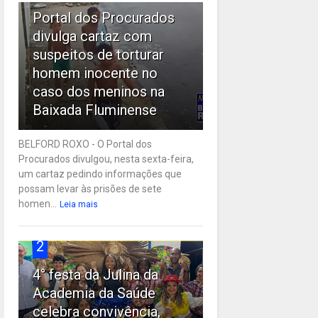
Portal dos Procurados
divulga cartaz com
suspeitos de torturar
homem inocente no
caso dos meninos na
Baixada Fluminense
BELFORD ROXO - O Portal dos
Procurados divulgou, nesta sexta-feira,
um cartaz pedindo informações que
possam levar às prisões de sete
homen...
Leia mais
2
4° festa da Julina da
Academia da Saúde
celebra convivência,