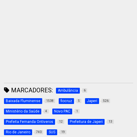
MARCADORES:
Ambulância
6
Baixada Fluminense
fiocruz
Japeri
1538
5
526
Ministério da Saúde
Novo PAC
4
1
Prefeita Fernanda Ontiveros
Prefeitura de Japeri
12
13
Rio de Janeiro
SUS
740
19