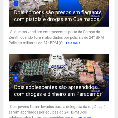
7
Dois homens são presos em flagrante
com pistola e drogas em Queimados
Suspeitos vendiam entorpecentes perto do Campo do
Zenith quando foram abordados por policiais do 24º BPM
Policiais militares do 24º BPM (Q...
Leia mais
8
Dois adolescentes são apreendidos
com drogas e dinheiro em Paracambi
Dois jovens foram levados para a delegacia da região após
serem abordados por equipes do 24º BPM Dois
adolescentes foram apreendidos por p...