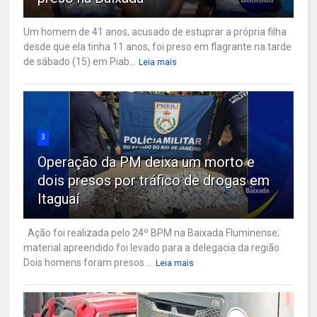
Um homem de 41 anos, acusado de estuprar a própria filha
desde que ela tinha 11 anos, foi preso em flagrante na tarde
de sábado (15) em Piab...
Leia mais
3
Operação da PM deixa um morto e
dois presos por tráfico de drogas em
Itaguaí
Ação foi realizada pelo 24º BPM na Baixada Fluminense;
material apreendido foi levado para a delegacia da região
Dois homens foram presos ...
Leia mais