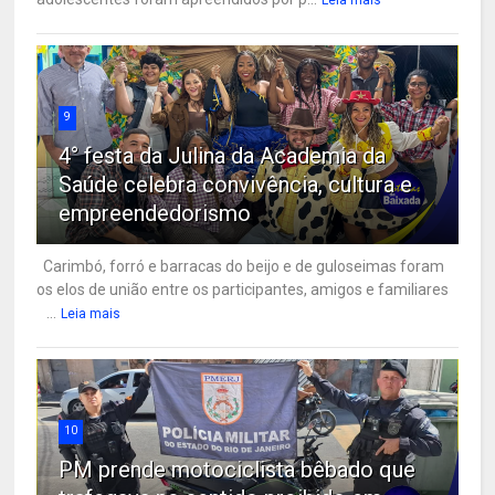
Leia mais
9
4° festa da Julina da Academia da
Saúde celebra convivência, cultura e
empreendedorismo
Carimbó, forró e barracas do beijo e de guloseimas foram
os elos de união entre os participantes, amigos e familiares
...
Leia mais
10
PM prende motociclista bêbado que